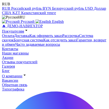
RUB
RUB
Российский рубль
BYN
Белорусский рубль
USD
Доллар
США
KZT
Казахстанский тенге
RU
Русский
English
🔥 ДЕМО-НАВИГАТОР
Покупателям
Оплата
Доставка
Как оформить заказ
Рассрочка
Система
скидок
Бонусная система
Как отследить заказ
Гарантия, возврат
и обмен
Часто задаваемые вопросы
Контакты
Наши магазины
Акции
Отзывы покупателей
Галерея
Блог
О компании
Вакансии
Обратная связь
Типографика