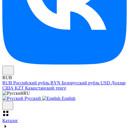
RUB
RUB
Российский рубль
BYN
Белорусский рубль
USD
Доллар
США
KZT
Казахстанский тенге
RU
Русский
English
Каталог