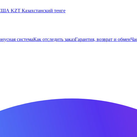
 США
KZT
Казахстанский тенге
онусная система
Как отследить заказ
Гарантия, возврат и обмен
Ча