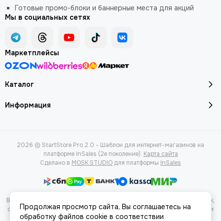
Готовые промо-блоки и баннерные места для акций
Мы в социальных сетях
Маркетплейсы
Каталог
Информация
2026 © StartStore Pro 2.0 - Шаблон для интернет-магазинов на
платформе InSales (2е поколение).
Карта сайта
Сделано в
MOSK.STUDIO
для платформы
InSales
Вся представленная на сайте информация, касающаяся характеристик,
Продолжая просмотр сайта, Вы соглашаетесь на
стоимости товаров и услуг, носит информационный характер и ни при
обработку файлов cookie в соответствии
каких условиях не является публичной офертой, определяемой