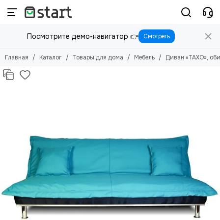
Товары для дома
Посмотрите демо-навигатор 👉
Смотреть
Смотреть все товары
Посуда
Главная
Каталог
Товары для дома
Мебель
Диван «ТАХО», оби
Текстиль
Товары для хранения
Хозяйственные товары
Освещение
Мебель
Цветы и растения
Товары для ванной комнаты
Бытовая химия