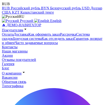
RUB
RUB
Российский рубль
BYN
Белорусский рубль
USD
Доллар
США
KZT
Казахстанский тенге
RU
Русский
English
🔥 ДЕМО-НАВИГАТОР
Покупателям
Оплата
Доставка
Как оформить заказ
Рассрочка
Система
скидок
Бонусная система
Как отследить заказ
Гарантия, возврат
и обмен
Часто задаваемые вопросы
Контакты
Наши магазины
Акции
Отзывы покупателей
Галерея
Блог
О компании
Вакансии
Обратная связь
Типографика