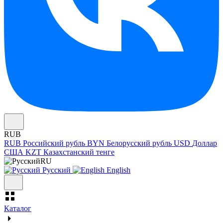
RUB
RUB
Российский рубль
BYN
Белорусский рубль
USD
Доллар
США
KZT
Казахстанский тенге
RU
Русский
English
Каталог