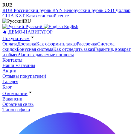
RUB
RUB
Российский рубль
BYN
Белорусский рубль
USD
Доллар
США
KZT
Казахстанский тенге
RU
Русский
English
🔥 ДЕМО-НАВИГАТОР
Покупателям
Оплата
Доставка
Как оформить заказ
Рассрочка
Система
скидок
Бонусная система
Как отследить заказ
Гарантия, возврат
и обмен
Часто задаваемые вопросы
Контакты
Наши магазины
Акции
Отзывы покупателей
Галерея
Блог
О компании
Вакансии
Обратная связь
Типографика