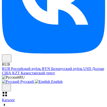
RUB
RUB
Российский рубль
BYN
Белорусский рубль
USD
Доллар
США
KZT
Казахстанский тенге
RU
Русский
English
Каталог