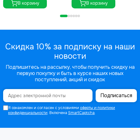
В корзину
В корзину
Скидка 10% за подписку на наши
новости
Подпишитесь на рассылку, чтобы получить скидку на
первую покупку и быть в курсе наших новых
поступлений, акций и скидок
Подписаться
Я ознакомлен и согласен с условиями
оферты и политики
конфиденциальности
. Включена
SmartCaptcha
.