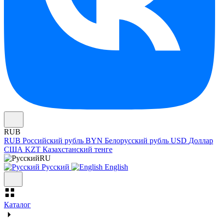
RUB
RUB
Российский рубль
BYN
Белорусский рубль
USD
Доллар
США
KZT
Казахстанский тенге
RU
Русский
English
Каталог