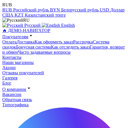
RUB
RUB
Российский рубль
BYN
Белорусский рубль
USD
Доллар
США
KZT
Казахстанский тенге
RU
Русский
English
🔥 ДЕМО-НАВИГАТОР
Покупателям
Оплата
Доставка
Как оформить заказ
Рассрочка
Система
скидок
Бонусная система
Как отследить заказ
Гарантия, возврат
и обмен
Часто задаваемые вопросы
Контакты
Наши магазины
Акции
Отзывы покупателей
Галерея
Блог
О компании
Вакансии
Обратная связь
Типографика