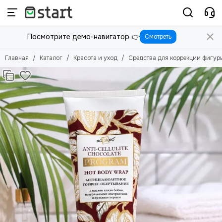
Красота и уход
Посмотрите демо-навигатор 👉
Смотреть
Смотреть все товары
Уход за лицом
Главная
Каталог
Красота и уход
Средства для коррекции фигур
Уход за волосами
Средства по уходу за телом
Личная гигиена
Макияж
Маникюр и педикюр
Парфюмерия
Косметические приборы
Средства для коррекции фигуры
Для салонов красоты