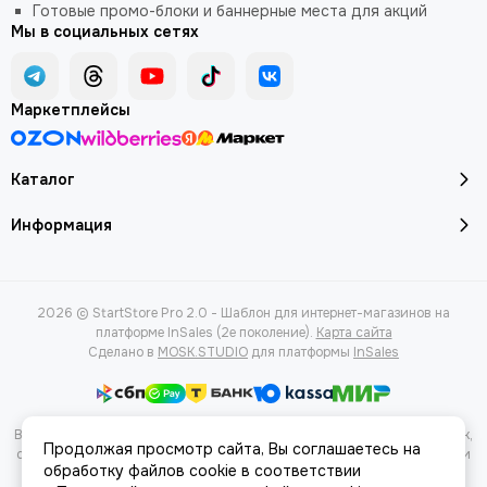
Готовые промо-блоки и баннерные места для акций
Мы в социальных сетях
Маркетплейсы
Каталог
Информация
2026 © StartStore Pro 2.0 - Шаблон для интернет-магазинов на
платформе InSales (2е поколение).
Карта сайта
Сделано в
MOSK.STUDIO
для платформы
InSales
Вся представленная на сайте информация, касающаяся характеристик,
Продолжая просмотр сайта, Вы соглашаетесь на
стоимости товаров и услуг, носит информационный характер и ни при
обработку файлов cookie в соответствии
каких условиях не является публичной офертой, определяемой