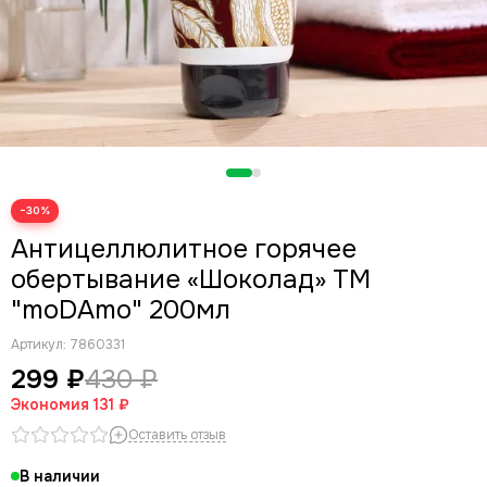
−30%
Антицеллюлитное горячее
обертывание «Шоколад» ТМ
"moDAmo" 200мл
Артикул:
7860331
299 ₽
430 ₽
Экономия
131 ₽
Оставить отзыв
В наличии