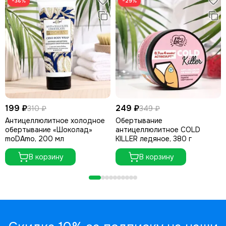
−36%
−29%
199 ₽
249 ₽
310 ₽
349 ₽
Антицеллюлитное холодное
Обертывание
обертывание «Шоколад»
антицеллюлитное COLD
moDAmo, 200 мл
KILLER ледяное, 380 г
В корзину
В корзину