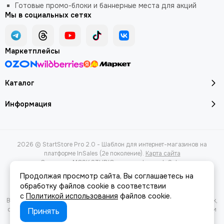
Готовые промо-блоки и баннерные места для акций
Мы в социальных сетях
Маркетплейсы
Каталог
Информация
2026 © StartStore Pro 2.0 - Шаблон для интернет-магазинов на
платформе InSales (2е поколение).
Карта сайта
Сделано в
MOSK.STUDIO
для платформы
InSales
Продолжая просмотр сайта, Вы соглашаетесь на
обработку файлов cookie в соответствии
с
Политикой использования
файлов cookie.
Вся представленная на сайте информация, касающаяся характеристик,
стоимости товаров и услуг, носит информационный характер и ни при
Принять
каких условиях не является публичной офертой, определяемой