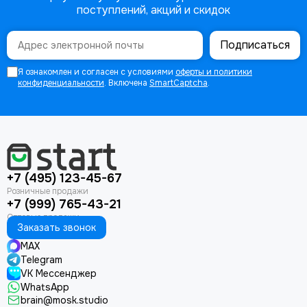
поступлений, акций и скидок
Подписаться
Я ознакомлен и согласен с условиями
оферты и политики
конфиденциальности
. Включена
SmartCaptcha
.
+7 (495) 123-45-67
+7 (999) 765-43-21
Заказать звонок
MAX
Telegram
VK Мессенджер
WhatsApp
brain@mosk.studio