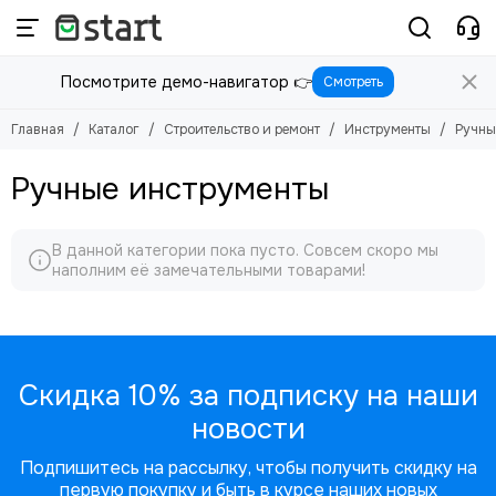
Строительство и ремонт
Инструменты
Посмотрите демо-навигатор 👉
Смотреть
Смотреть все товары
Смотреть все товары
Инструменты
Электроинструменты
Главная
Каталог
Строительство и ремонт
Инструменты
Ручны
Ручные инструменты
В данной категории пока пусто. Совсем скоро мы
наполним её замечательными товарами!
Скидка 10% за подписку на наши
новости
Подпишитесь на рассылку, чтобы получить скидку на
первую покупку и быть в курсе наших новых