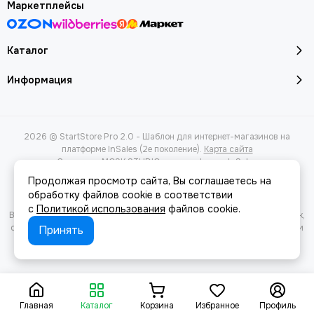
Маркетплейсы
Каталог
Информация
2026 © StartStore Pro 2.0 - Шаблон для интернет-магазинов на
платформе InSales (2е поколение).
Карта сайта
Сделано в
MOSK.STUDIO
для платформы
InSales
Продолжая просмотр сайта, Вы соглашаетесь на
обработку файлов cookie в соответствии
с
Политикой использования
файлов cookie.
Вся представленная на сайте информация, касающаяся характеристик,
стоимости товаров и услуг, носит информационный характер и ни при
Принять
каких условиях не является публичной офертой, определяемой
положениями Статьи 437(2) Гражданского кодекса РФ.
Главная
Каталог
Корзина
Избранное
Профиль