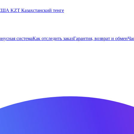
 США
KZT
Казахстанский тенге
онусная система
Как отследить заказ
Гарантия, возврат и обмен
Ча