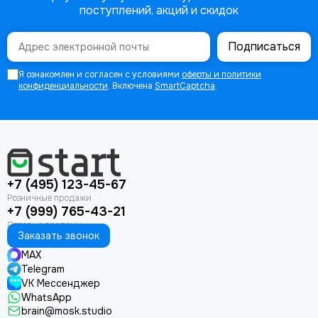
поступлений, акций и скидок
Подписаться
Я ознакомлен и согласен с условиями
оферты и политики
конфиденциальности
. Включена
SmartCaptcha
.
+7 (495) 123-45-67
+7 (999) 765-43-21
Заказать звонок
MAX
Telegram
VK Мессенджер
WhatsApp
brain@mosk.studio