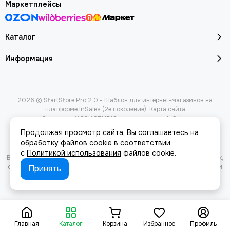
Маркетплейсы
Каталог
Информация
2026 © StartStore Pro 2.0 - Шаблон для интернет-магазинов на
платформе InSales (2е поколение).
Карта сайта
Сделано в
MOSK.STUDIO
для платформы
InSales
Продолжая просмотр сайта, Вы соглашаетесь на
обработку файлов cookie в соответствии
с
Политикой использования
файлов cookie.
Вся представленная на сайте информация, касающаяся характеристик,
стоимости товаров и услуг, носит информационный характер и ни при
Принять
каких условиях не является публичной офертой, определяемой
положениями Статьи 437(2) Гражданского кодекса РФ.
Главная
Каталог
Корзина
Избранное
Профиль